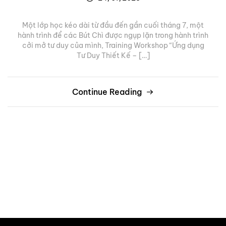
Một lớp học kéo dài từ đầu đến gần cuối tháng 7, một
hành trình để các Bút Chì được ngụp lặn trong hành trình
cởi mở tư duy của mình, Training Workshop “Ứng dụng
Tư Duy Thiết Kế – […]
Continue Reading